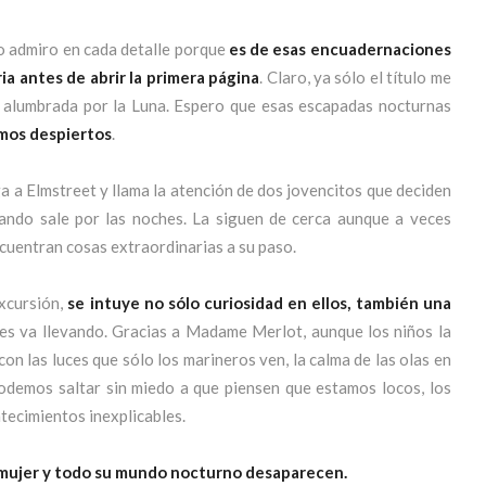
lo admiro en cada detalle porque
es de esas encuadernaciones
ia antes de abrir la primera página
. Claro, ya sólo el título me
o alumbrada por la Luna. Espero que esas escapadas nocturnas
amos despiertos
.
ga a Elmstreet y llama la atención de dos jovencitos que deciden
uando sale por las noches. La siguen de cerca aunque a veces
ncuentran cosas extraordinarias a su paso.
excursión,
se intuye no sólo curiosidad en ellos, también una
les va llevando. Gracias a Madame Merlot, aunque los niños la
on las luces que sólo los marineros ven, la calma de las olas en
 podemos saltar sin miedo a que piensen que estamos locos, los
ntecimientos inexplicables.
 mujer y todo su mundo nocturno desaparecen.