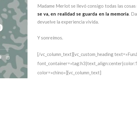
Madame Merlot se llevó consigo todas las cosas 
se va, en realidad se guarda en la memoria
. D
o
devuelve la experiencia vivida.
Y sonreímos.
[/vc_column_text][vc_custom_heading text=»Fun
font_container=»tag:h3|text_align:center|colo
color=»chino»][vc_column_text]
En un único tono de azul sobre el papel casi bla
regala ilustraciones con ese azul marino… osc
lectura monocromática hace que el lector sea p
misión de seguir de cerca a la mujer. También nos
donde todo es susceptible de ser extraordinario
o material) es sospechosa
de tener una finalidad
Mi lectura cambió por completo cuando, la segunda