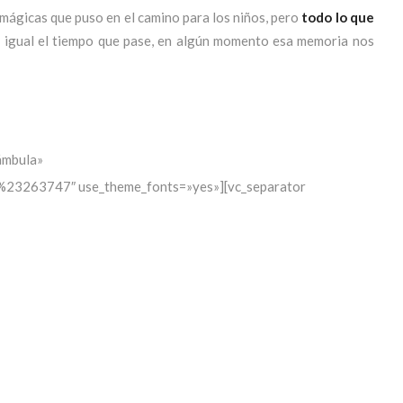
mágicas que puso en el camino para los niños, pero
todo lo que
a igual el tiempo que pase, en algún momento esa memoria nos
ámbula»
r:%23263747″ use_theme_fonts=»yes»][vc_separator
nco, así se narra esta historia. Su autor,
Einar Tukowski
nos
uro, muy oscuro, que no todas las noches podemos ver. Esta
arte de los paseos nocturnos, como si suya fuera también la
 regala una atmósfera en calma, donde todo puede ser una señal,
,
donde cualquier disposición arquitectónica (ya sea natural
 muy concreta.
 vez que volví a abrir el cuento, me di cuenta de que había
una