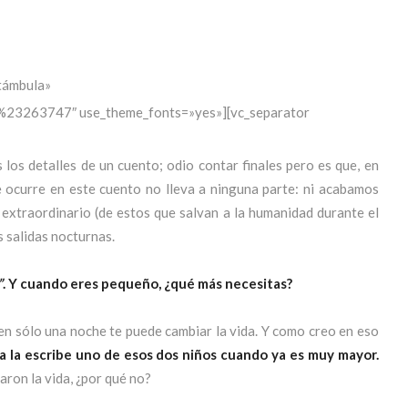
támbula»
r:%23263747″ use_theme_fonts=»yes»][vc_separator
los detalles de un cuento; odio contar finales pero es que, en
 ocurre en este cuento no lleva a ninguna parte: ni acabamos
 extraordinario (de estos que salvan a la humanidad durante el
us salidas nocturnas.
”
. Y cuando eres pequeño, ¿qué más necesitas?
 en sólo una noche te puede cambiar la vida. Y como creo en eso
a la escribe uno de esos dos niños cuando ya es muy mayor.
ron la vida, ¿por qué no?