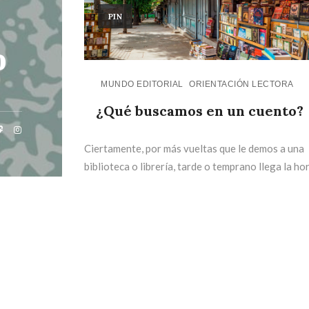
PIN
o
MUNDO EDITORIAL
ORIENTACIÓN LECTORA
¿Qué buscamos en un cuento?
Ciertamente, por más vueltas que le demos a una
biblioteca o librería, tarde o temprano llega la ho
de la verdad, ese momento en el que tienes varias
opciones en la mano y debes elegir. ¿Y ahora qué?
CONTINUE READING