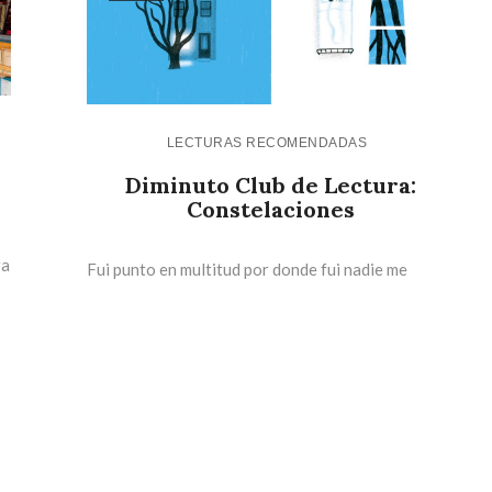
LECTURAS RECOMENDADAS
Diminuto Club de Lectura:
Constelaciones
ra
Fui punto en multitud por donde fui nadie me
detectó y así aprendí. Cuando creí colmada la tarea
volví mi corazón a Casiopea. | Silvio Rodríguez Te
prometí que volvería este viernes para comentarte
lo que voy leyendo de “Constelaciones”, de Quim
Torres. He leído los dos primeros capítulos y[…]
CONTINUE READING