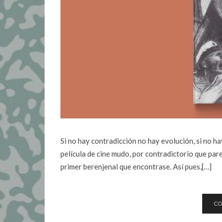
Si no hay contradicción no hay evolución, si no h
película de cine mudo, por contradictorio que pa
primer berenjenal que encontrase. Así pues,[…]
CO