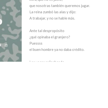
que nosotras también queremos jugar.
La reina zumbó las alas y dijo:
o
A trabajar, y no se hable más.
Ante tal despropósito
¿qué opinaba el granjero?
Puessss
el buen hombre ya no daba crédito.
Las vacas relinchando.
Las ovejas dando huevos.
El gato,que venía del bosque,
¡era un gato trufero!
Como nada estaba al derecho,
el granjero fue a buscar a la granjera,
que andaba en sus aposentos.