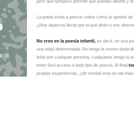
pero que tampoco permite que puedas diluirte y 
La poeta invita a pensar sobre cómo la opinión de
o
¿Nos dejamos llevar por el qué dirán o nos atrev
No creo en la poesía infantil,
es decir, en esa po
una edad determinada. No tengo la menor duda de
leído por cualquier persona, cualquiera, tenga la
tener fácil acceso a todo tipo de poesía. Al final
to
propias experiencias, ¿de verdad esto es tan inac
En sus palabras, Storni juega con la posibilidad (y 
de manera extraña o incluso pueda criticarla por se
nos hace reflexionar sobre cómo enfrentamos las c
autenticidad. Lo bonito de este «¿Qué diría?» es
autoconciencia como medio de expresión artíst
mordazas»
que nos ponemos nosotros mismos y, 