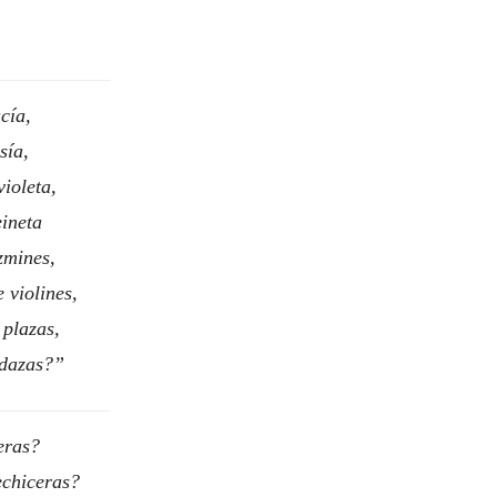
cía,
sía,
violeta,
eineta
azmines,
 violines,
 plazas,
rdazas?
eras?
chiceras?