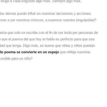
te exige a cada segundo algo más. Siempre algo más.
 los demás puede influir en nuestras decisiones y acciones.
emos a ser nosotros mismos, a expresar nuestra singularidad?
esía que solo se escribe con el fin de ser leída por personas de
 que el poema del que hoy te hablo es perfecto para que sea
 edad que tenga. Digo más, es bueno que niñas y niños puedan
do poema se convierte en un espejo
que refleja nuestras
cesible para un niño?
esa posibilidad la divierte a ella misma) de que la gente la mire
r diferente. En ese juego quiere hacer cómplice al lector, ella
ríticas y cómo estas pueden limitar nuestra libertad y
 que mezcla un estilo desenfadado con
la toma de
ica.
Los versos nos animan a
liberarnos de «las vulgares
seguramente, otras personas nos pongan sin poder evitarlo