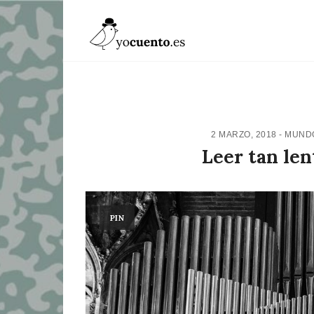
2 MARZO, 2018
-
MUNDO
Leer tan len
PIN