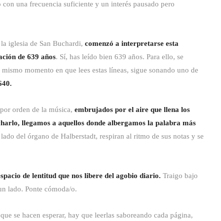
o con una frecuencia suficiente y un interés pausado pero
la iglesia de San Buchardi,
comenzó a interpretarse esta
ración de 639 años
. Sí, has leído bien 639 años. Para ello, se
l mismo momento en que lees estas líneas, sigue sonando uno de
2640.
 por orden de la música,
embrujados por el aire que llena los
charlo, llegamos a aquellos donde albergamos la palabra más
lado del órgano de Halberstadt, respiran al ritmo de sus notas y se
espacio de lentitud que nos libere del agobio diario.
Traigo bajo
a un lado. Ponte cómoda/o.
 que se hacen esperar, hay que leerlas saboreando cada página,