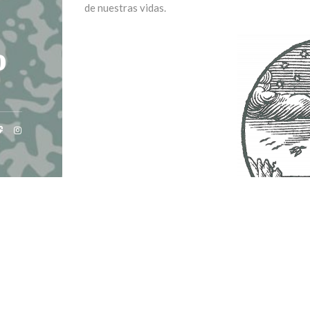
de nuestras vidas.
o
Este «orbe» abarcaba todos los ámbitos sociales 
de botánica, oficios, anatomía, zoología, religió
que he dicho) y se había traducido a veintidós le