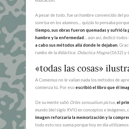
A pesar de todo, fue un hombre convencido del pod
sonrisa en los alumnos… quizás lo pensaba porque 
tiempo, sus obras fueron quemadas y sufrió la 
hambre y la enfermedad
… aún así, dedicó todos
a cabo sus métodos allá donde le dejaban
. Grac
rumbo de la didáctica:
Didactica Magna
(1632) y
«todas las cosas» ilust
A Comenius no le valían nada los métodos de apre
comienza tú. Por eso
escribió el libro que él im
De su mente salió
Orbis sensualium pictus
,
el pri
mundo (del siglo XVII) en conceptos e imágenes,
imagen reforzaría la memorización y la compre
todo esto nos suena porque hoy en día utilizamos 