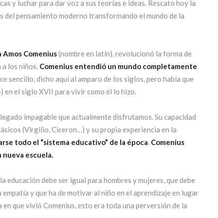
as y luchar para dar voz a sus teorías e ideas. Rescato hoy la
as del pensamiento moderno transformando el mundo de la
n Amos Comenius
(nombre en latín), revolucionó la forma de
 a los niños.
Comenius entendió un mundo completamente
ce sencillo, dicho aquí al amparo de los siglos, pero había que
en el siglo XVII para vivir como él lo hizo.
l legado impagable que actualmente disfrutamos. Su capacidad
lásicos (Virgilio, Ciceron…) y su propia experiencia en la
arse todo el “sistema educativo” de la época
.
Comenius
 nueva escuela.
a educación debe ser igual para hombres y mujeres, que debe
 empatía y que ha de motivar al niño en el aprendizaje en lugar
a en que vivió Comenius, esto era toda una perversión de la