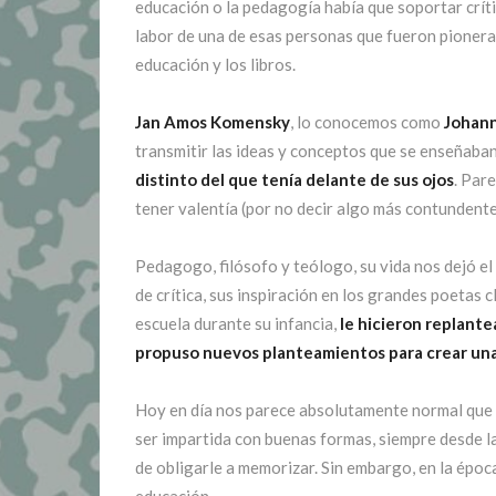
educación o la pedagogía había que soportar crític
labor de una de esas personas que fueron pioner
educación y los libros.
Jan Amos Komensky
, lo conocemos como
Johan
transmitir las ideas y conceptos que se enseñaban
distinto del que tenía delante de sus ojos
. Pare
tener valentía (por no decir algo más contundente) 
Pedagogo, filósofo y teólogo, su vida nos dejó e
de crítica, sus inspiración en los grandes poetas c
escuela durante su infancia,
le hicieron replante
propuso nuevos planteamientos para crear una
Hoy en día nos parece absolutamente normal que l
ser impartida con buenas formas, siempre desde la
de obligarle a memorizar. Sin embargo, en la époc
educación.