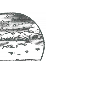
y naturales, dividido en 150 capítulos (nada menos) con temas
n… En poco tiempo ya se había leído más que
Harry Potter
(uy, lo
nguas.
Una verdadera joya con la que aprendieron