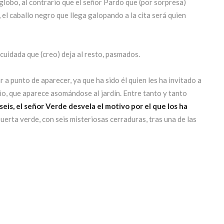
e globo, al contrario que el señor Pardo que (por sorpresa)
 el caballo negro que llega galopando a la cita será quien
cuidada que (creo) deja al resto, pasmados.
ar a punto de aparecer, ya que ha sido él quien les ha invitado a
eño, que aparece asomándose al jardín. Entre tanto y tanto
seis, el señor Verde desvela el motivo por el que los ha
erta verde, con seis misteriosas cerraduras, tras una de las
ura, una inscripción escrita en latín.
án regresar.
La merienda del señor Verde
lo tiene todo para
sonajes y su destino, el cual
solo podrá escribirse por ellos
la puerta pero creo que este cuento no solo trata del mundo a
bra los mil matices que puede haber dentro de cada color. Los