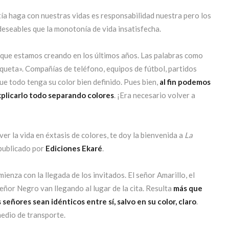
tía haga con nuestras vidas es responsabilidad nuestra pero los
eseables que la monotonía de vida insatisfecha.
s que estamos creando en los últimos años. Las palabras como
queta». Compañías de teléfono, equipos de fútbol, partidos
ue todo tenga su color bien definido. Pues bien,
al fin podemos
xplicarlo todo separando colores
. ¡Era necesario volver a
er la vida en éxtasis de colores, te doy la bienvenida a
La
 publicado por
Ediciones Ekaré
.
enza con la llegada de los invitados. El señor Amarillo, el
señor Negro van llegando al lugar de la cita. Resulta
más que
eñores sean idénticos entre sí, salvo en su color, claro
.
medio de transporte.