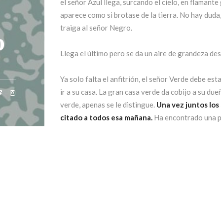
el señor Azul llega, surcando el cielo, en flamant
aparece como si brotase de la tierra. No hay duda,
traiga al señor Negro.
o
Llega el último pero se da un aire de grandeza des
Ya solo falta el anfitrión, el señor Verde debe est
ir a su casa. La gran casa verde da cobijo a su du
verde, apenas se le distingue.
Una vez juntos los 
citado a todos esa mañana.
Ha encontrado una pu
cortinas verdes de su verde casa. Junto a la cerrad
Una invitación a cruzar.
Un viaje del que no podr
que queramos saber mucho más acerca de estos per
mismos
.
No es complicado averiguar qué encontrarán tras 
todo color. El autor quiere que cada lector descu