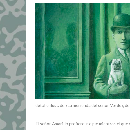
detalle ilust. de «La merienda del señor Verde», d
El señor Amarillo prefiere ir a pie mientras el qu